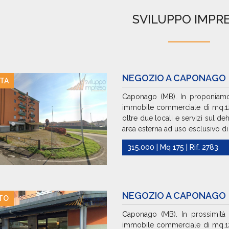
SVILUPPO IMPR
NEGOZIO A CAPONAGO
TA
Caponago (MB). In proponiamo
immobile commerciale di mq.1
oltre due locali e servizi sul d
area esterna ad uso esclusivo di 
315.000 | Mq 175 | Rif. 2783
NEGOZIO A CAPONAGO
TO
Caponago (MB). In prossimità
immobile commerciale di mq.1