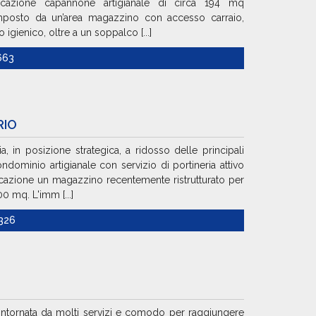
ocazione capannone artigianale di circa 194 mq
mposto da un’area magazzino con accesso carraio,
igienico, oltre a un soppalco [...]
663
RIO
, in posizione strategica, a ridosso delle principali
ondominio artigianale con servizio di portineria attivo
cazione un magazzino recentemente ristrutturato per
0 mq. L'imm [...]
1326
contornata da molti servizi e comodo per raggiungere