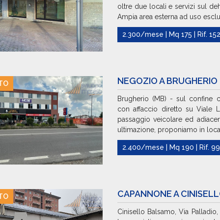
oltre due locali e servizi sul d
Ampia area esterna ad uso esclus
2.300/mese | Mq 175 | Rif. 15
NEGOZIO A BRUGHERIO
TO
Brugherio (MB) - sul confine
con affaccio diretto su Viale 
passaggio veicolare ed adiac
ultimazione, proponiamo in locaz
2.400/mese | Mq 190 | Rif. 9
CAPANNONE A CINISEL
TO
Cinisello Balsamo, Via Palladio,