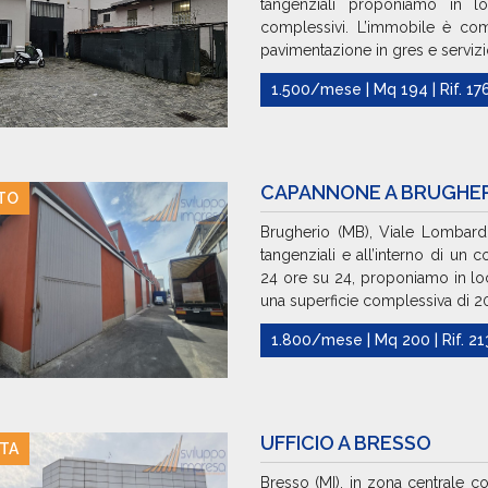
tangenziali proponiamo in l
complessivi. L’immobile è co
pavimentazione in gres e servizio 
1.500/mese | Mq 194 | Rif. 17
CAPANNONE A BRUGHE
TO
Brugherio (MB), Viale Lombardia
tangenziali e all’interno di un c
24 ore su 24, proponiamo in lo
una superficie complessiva di 20
1.800/mese | Mq 200 | Rif. 2
UFFICIO A BRESSO
TA
Bresso (MI), in zona centrale 