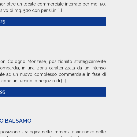
ehor oltre un locale commerciale interrato per mq. 50.
ivo di mq. 500 con pensilin [...]
225
 con Cologno Monzese, posizionato strategicamente
Lombardia, in una zona caratterizzata da un intenso
ente ad un nuovo complesso commerciale in fase di
ione un luminoso negozio di [...]
995
LO BALSAMO
 posizione strategica nelle immediate vicinanze delle