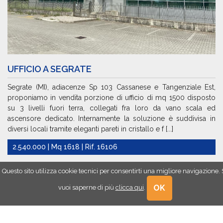
UFFICIO A SEGRATE
Segrate (MI), adiacenze Sp 103 Cassanese e Tangenziale Est,
proponiamo in vendita porzione di ufficio di mq 1500 disposto
su 3 livelli fuori terra, collegati fra loro da vano scala ed
ascensore dedicato. Internamente la soluzione è suddivisa in
diversi locali tramite eleganti pareti in cristallo e f [...]
2.540.000 | Mq 1618 | Rif. 16106
Questo sito utilizza cookie tecnici per consentirti una migliore navigazione.
AFFITTO
OK
vuoi saperne di più
clicca qui
.